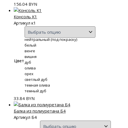
156.04
BYN
Консоль К1
Артикул к1
нейтральный (под покраску)
белый
венге
вишня
Цвет
дуб
олива
орех
светлый дуб
темная олива
темный дуб
33.84
BYN
Балка из полиуретана Б4
Артикул Б4