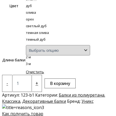
Цвет
дуб
олива
орех
светлый дуб
темная олива
темный дуб
2 м
Длина балки
3 м
Очистить
Количество
товара
-
+
В корзину
Балка
из
Артикул:
123-b1
Категории:
Балки из полиуретана.
полиуретана
Классика
,
Декоративные балки
Бренд:
Уникс
Б1
Как получить товар