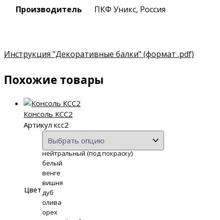
Производитель
ПКФ Уникс, Россия
Инструкция "Декоративные балки"
(формат .pdf)
Похожие товары
Консоль КСС2
Артикул ксс2
нейтральный (под покраску)
белый
венге
вишня
Цвет
дуб
олива
орех