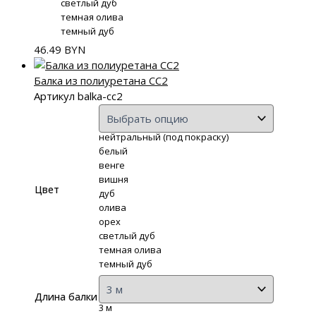
светлый дуб
темная олива
темный дуб
46.49
BYN
Балка из полиуретана СС2
Артикул balka-сс2
нейтральный (под покраску)
белый
венге
вишня
Цвет
дуб
олива
орех
светлый дуб
темная олива
темный дуб
Длина балки
3 м