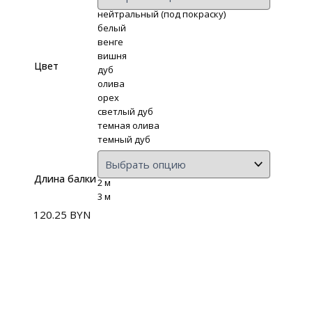
нейтральный (под покраску)
белый
венге
вишня
Цвет
дуб
олива
орех
светлый дуб
темная олива
темный дуб
Длина балки
2 м
3 м
120.25
BYN