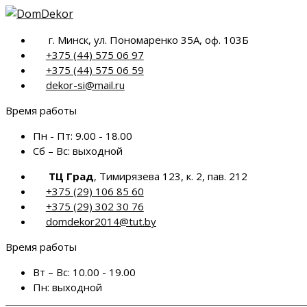
Перейти
к
г. Минск, ул. Пономаренко 35А, оф. 103Б
содержимому
+375 (44) 575 06 97
+375 (44) 575 06 59
dekor-si@mail.ru
Время работы
Пн - Пт:
9.00 - 18.00
Сб – Вс:
выходной
ТЦ Град
, Тимирязева 123, к. 2, пав. 212
+375 (29) 106 85 60
+375 (29) 302 30 76
domdekor2014@tut.by
Время работы
Вт – Вс:
10.00 - 19.00
Пн:
выходной