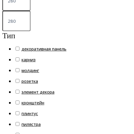
Тип
декоративная панель
карниз
молдинг
розетка
элемент декора
кронштейн
плинтус
пилястра