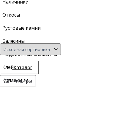
Наличники
Откосы
Рустовые камни
Балясины
Подоконные элементы
Клей
Каталог
Коллекции
Фильтры
Модернистик
New Art Deco
Simple
Mauritania