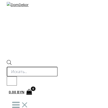
Перейти
к
содержимому
Поиск
товаров
0.00
BYN