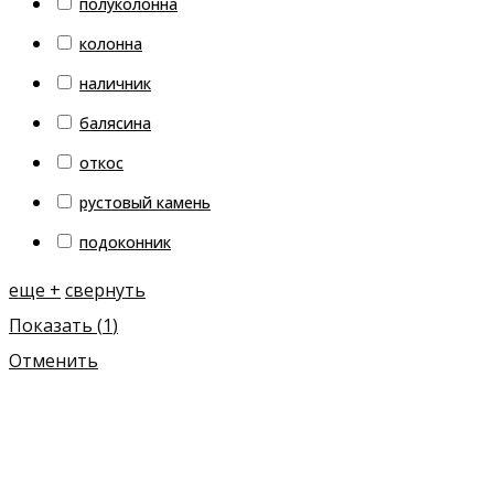
полуколонна
колонна
наличник
балясина
откос
рустовый камень
подоконник
еще +
свернуть
Показать
(
1
)
Отменить