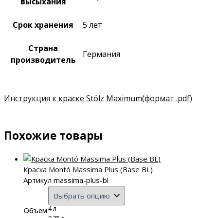
высыхания
Срок хранения
5 лет
Страна
Германия
производитель
Инструкция к краске Stölz Maximum
(формат .pdf)
Похожие товары
Краска Montó Massima Plus (Base BL)
Артикул massima-plus-bl
4 л
Объем
0,75 л