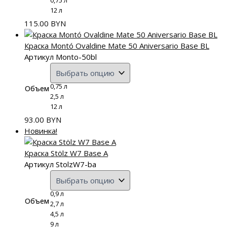
12 л
115.00
BYN
Краска Montó Ovaldine Mate 50 Aniversario Base BL
Артикул Monto-50bl
0,75 л
Объем
2,5 л
12 л
93.00
BYN
Новинка!
Краска Stölz W7 Base A
Артикул StolzW7-ba
0,9 л
Объем
2,7 л
4,5 л
9 л