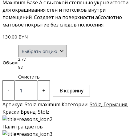
Maximum Base A с высокой степенью укрывистости
для окрашивания стен и потолков внутри
помещений. Создает на поверхности абсолютно
матовое покрытие без следов полосения.
130.00
BYN
2,7 л
Объем
9 л
Очистить
Количество
товара
-
+
В корзину
Краска
Stölz
Артикул:
Stolz-maximum
Категории:
Stölz, Германия
,
Maximum
Краски
Бренд:
Stölz
Палитра цветов