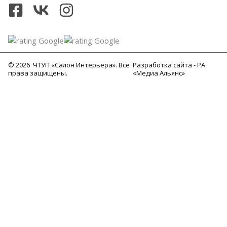
© 2026 ЧТУП «Салон Интерьера». Все
Разработка сайта -
РА
права защищены.
«Медиа Альянс»
Каталог
Декоративные балки
Балки из полиуретана. Классика
Балки из полиуретана. Модерн