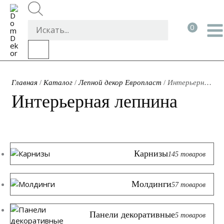
Перейти
к
Поиск
содержимому
товаров
Главная
/
Каталог
/
Лепной декор Европласт
/
Интерьерная
лепнина
Интерьерная лепнина
Карнизы
145 товаров
Молдинги
57 товаров
Панели декоративные
5 товаров