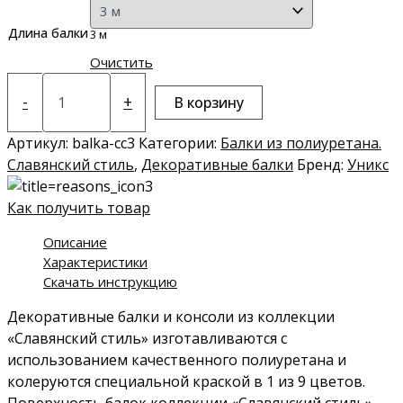
Длина балки
3 м
Очистить
Количество
товара
-
+
В корзину
Балка
из
Артикул:
balka-сс3
Категории:
Балки из полиуретана.
полиуретана
Славянский стиль
,
Декоративные балки
Бренд:
Уникс
СС3
Как получить товар
Описание
Характеристики
Скачать инструкцию
Декоративные балки и консоли из коллекции
«Славянский стиль» изготавливаются с
использованием качественного полиуретана и
колеруются специальной краской в 1 из 9 цветов.
Поверхность балок коллекции «Славянский стиль»