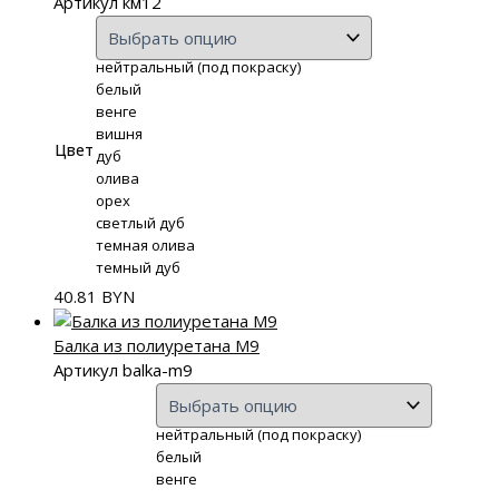
Артикул км12
нейтральный (под покраску)
белый
венге
вишня
Цвет
дуб
олива
орех
светлый дуб
темная олива
темный дуб
40.81
BYN
Балка из полиуретана М9
Артикул balka-m9
нейтральный (под покраску)
белый
венге