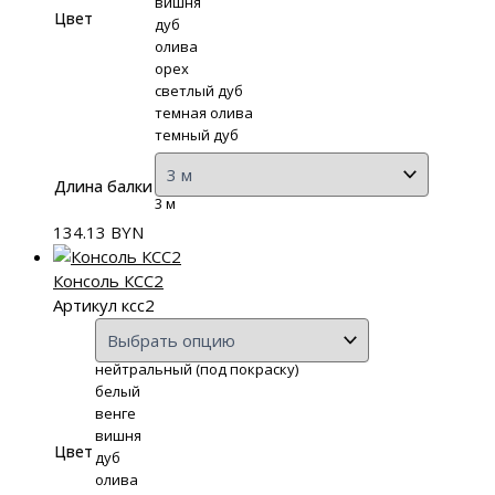
вишня
Цвет
дуб
олива
орех
светлый дуб
темная олива
темный дуб
Длина балки
3 м
134.13
BYN
Консоль КСС2
Артикул ксс2
нейтральный (под покраску)
белый
венге
вишня
Цвет
дуб
олива