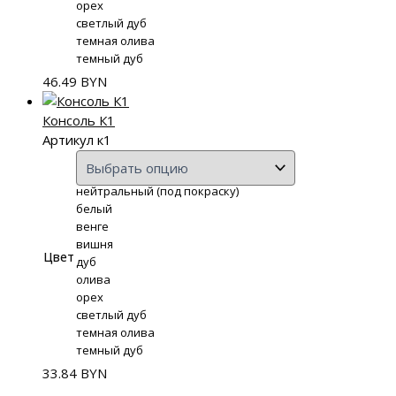
орех
светлый дуб
темная олива
темный дуб
46.49
BYN
Консоль К1
Артикул к1
нейтральный (под покраску)
белый
венге
вишня
Цвет
дуб
олива
орех
светлый дуб
темная олива
темный дуб
33.84
BYN