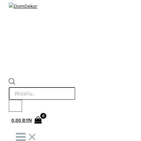
Перейти
к
содержимому
Поиск
товаров
0.00
BYN