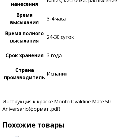
валик, кисточка, распыление
нанесения
Время
3-4 часа
высыхания
Время полного
24-30 суток
высыхания
Срок хранения
3 года
Страна
Испания
производитель
Инструкция к краске Montó Ovaldine Mate 50
Aniversario
(формат .pdf)
Похожие товары