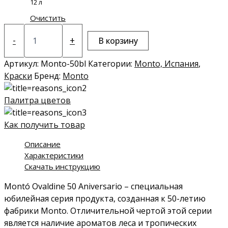
12 л
Очистить
Количество
товара
-
+
В корзину
Краска
Montó
Артикул:
Monto-50bl
Категории:
Monto, Испания
,
Ovaldine
Краски
Бренд:
Monto
Mate
50
Aniversario
Палитра цветов
Base
BL
Как получить товар
Описание
Характеристики
Скачать инструкцию
Montó Ovaldine 50 Aniversario – специальная
юбилейная серия продукта, созданная к 50-летию
фабрики Monto. Отличительной чертой этой серии
является наличие ароматов леса и тропических