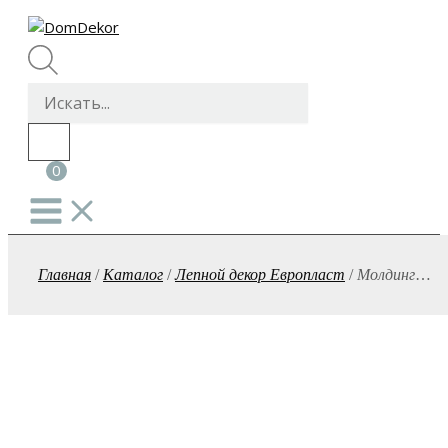
Перейти
к
содержимому
Поиск
товаров
Главная
/
Каталог
/
Лепной декор Европласт
/
Молдинг
1.51.307