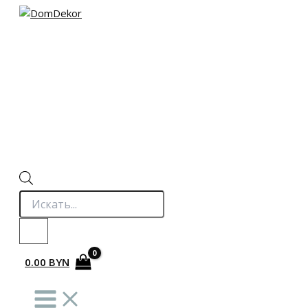
Перейти
к
содержимому
Поиск
товаров
0.00
BYN