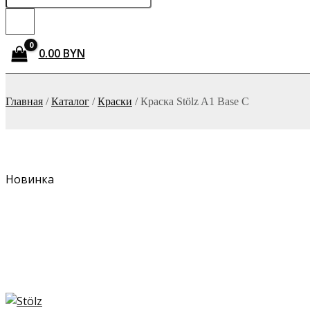
товаров
0.00
BYN
Главная
/
Каталог
/
Краски
/
Краска Stölz A1 Base C
Новинка