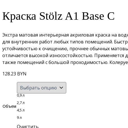
Краска Stölz A1 Base C
Экстра матовая интерьерная акриловая краска на водн
для внутренних работ любых типов помещений. Быстр
устойчивостью к очищению, прочнее обычных матовы
отличается высокой износостойкостью. Применяется д
также помещений с большой проходимостью. Колеру
128.23
BYN
0,9 л
2,7 л
Объем
4,5 л
9 л
Очистить