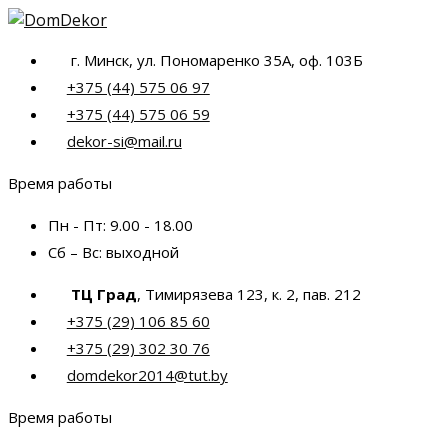
Перейти
к
г. Минск, ул. Пономаренко 35А, оф. 103Б
содержимому
+375 (44) 575 06 97
+375 (44) 575 06 59
dekor-si@mail.ru
Время работы
Пн - Пт:
9.00 - 18.00
Сб – Вс:
выходной
ТЦ Град
, Тимирязева 123, к. 2, пав. 212
+375 (29) 106 85 60
+375 (29) 302 30 76
domdekor2014@tut.by
Время работы