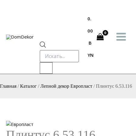
Перейти
к
содержимому
0.
00
B
Поиск
YN
товаров
Главная
/
Каталог
/
Лепной декор Европласт
/
Плинтус 6.53.116
Плинтус 6.53.116