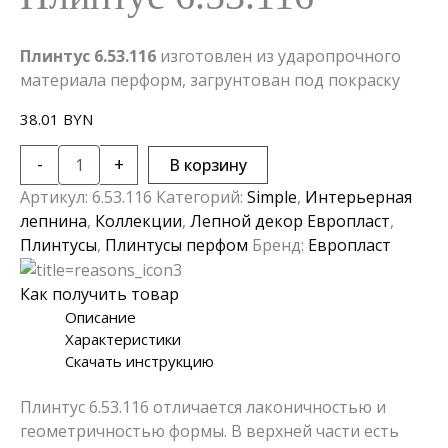
Плинтус 6.53.116
изготовлен из ударопрочного
материала перформ, загрунтован под покраску
38.01
BYN
Количество
-
+
В корзину
товара
Плинтус
Артикул:
6.53.116
Категорий:
Simple
,
Интерьерная
6.53.116
лепнина
,
Коллекции
,
Лепной декор Европласт
,
Плинтусы
,
Плинтусы перфом
Бренд:
Европласт
Как получить товар
Описание
Характеристики
Скачать инструкцию
Плинтус 6.53.116 отличается лаконичностью и
геометричностью формы. В верхней части есть